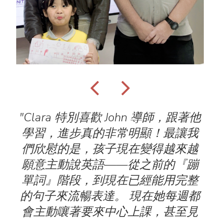
學習
"Clara 特別喜歡 John 導師，跟著他
"
完
學習，進步真的非常明顯！最讓我
na
們欣慰的是，孩子現在變得越來越
專業
願意主動說英語——從之前的『蹦
節
單詞』階段，到現在已經能用完整
特
讓
的句子來流暢表達。 現在她每週都
主將
會主動嚷著要來中心上課，甚至見