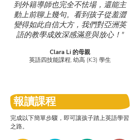
到
到外籍導師也完全不怯場，還能主
全
動上前聊上幾句。看到孩子從羞澀
變得如此自信大方，我們對亞洲英
語的教學成效深感滿意與放心！"
生
Clara Li 的母親
英語四技能課程, 幼高 (K3) 學生
報讀課程
完成以下簡單步驟，即可讓孩子踏上英語學習
之路。