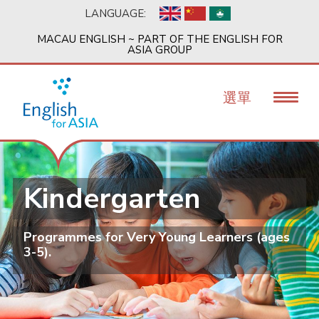
移
LANGUAGE:
至
主
MACAU ENGLISH ~ PART OF THE ENGLISH FOR
內
ASIA GROUP
容
選單
Kindergarten
Programmes for Very Young Learners (ages
3-5).